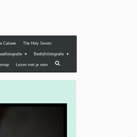
De Caluwe
The Holy Seven
raatfotografie
Bedrijfsfotografie
temap
Lezen met je oren