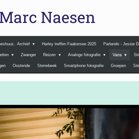
e Marc Naesen
Leeshuus.. Archief
Harley treffen Faakersee 2025
Parlando - Jessie 
retten
Zwanger
Reizen
Analoge fotografie
Varia
St
gen
Oostende
Sterrebeek
Smartphone fotografie
Groepen
Si