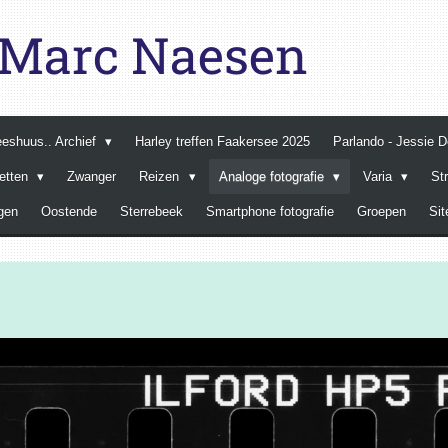
e Marc Naesen
Leeshuus.. Archief
Harley treffen Faakersee 2025
Parlando - Jessie 
retten
Zwanger
Reizen
Analoge fotografie
Varia
St
gen
Oostende
Sterrebeek
Smartphone fotografie
Groepen
Si