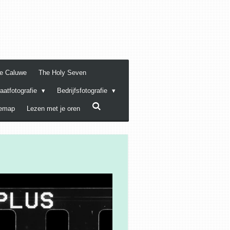
De Caluwe
The Holy Seven
raatfotografie
Bedrijfsfotografie
temap
Lezen met je oren