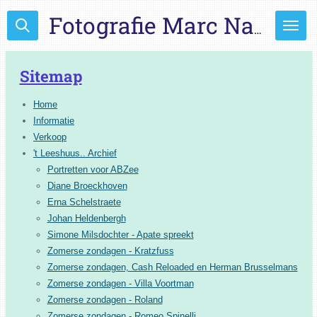
Ga
Fotografie Marc Naesen
direct
naar
de
Sitemap
hoofdinhoud
Home
Informatie
Verkoop
't Leeshuus.. Archief
Portretten voor ABZee
Diane Broeckhoven
Erna Schelstraete
Johan Heldenbergh
Simone Milsdochter - Apate spreekt
Zomerse zondagen - Kratzfuss
Zomerse zondagen, Cash Reloaded en Herman Brusselmans
Zomerse zondagen - Villa Voortman
Zomerse zondagen - Roland
Zomerse zondagen - Romeo Spinelli