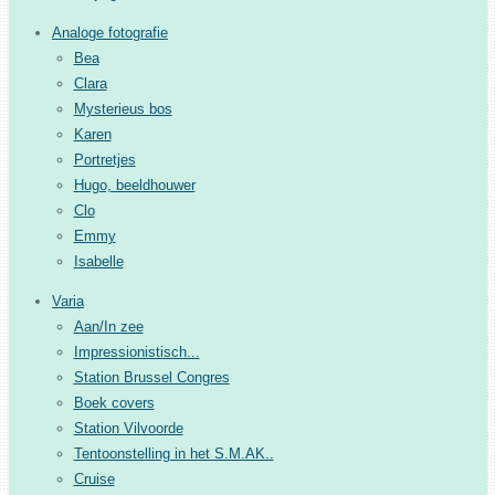
Analoge fotografie
Bea
Clara
Mysterieus bos
Karen
Portretjes
Hugo, beeldhouwer
Clo
Emmy
Isabelle
Varia
Aan/In zee
Impressionistisch...
Station Brussel Congres
Boek covers
Station Vilvoorde
Tentoonstelling in het S.M.AK..
Cruise