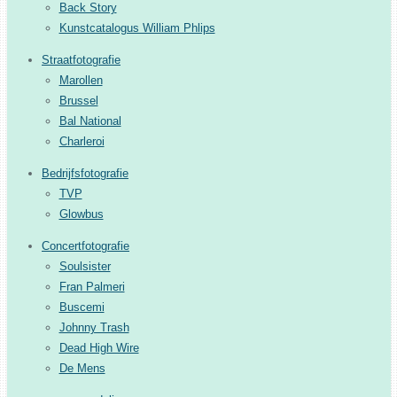
Back Story
Kunstcatalogus William Phlips
Straatfotografie
Marollen
Brussel
Bal National
Charleroi
Bedrijfsfotografie
TVP
Glowbus
Concertfotografie
Soulsister
Fran Palmeri
Buscemi
Johnny Trash
Dead High Wire
De Mens