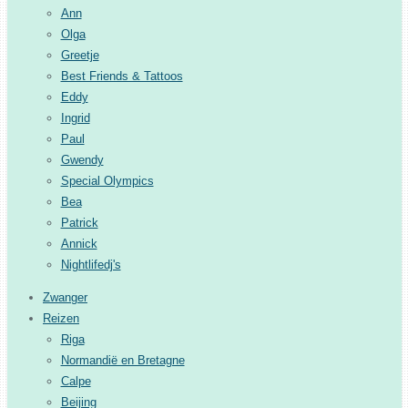
Ann
Olga
Greetje
Best Friends & Tattoos
Eddy
Ingrid
Paul
Gwendy
Special Olympics
Bea
Patrick
Annick
Nightlifedj's
Zwanger
Reizen
Riga
Normandië en Bretagne
Calpe
Beijing