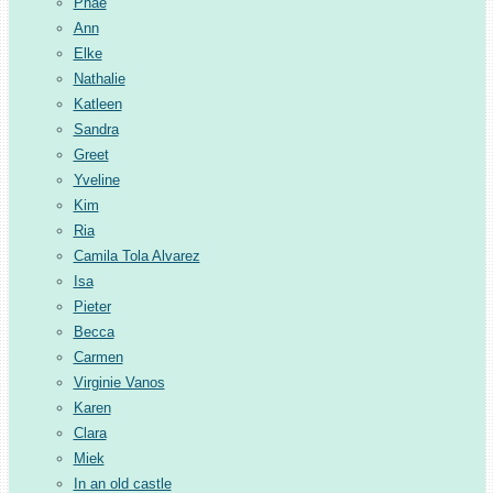
Phae
Ann
Elke
Nathalie
Katleen
Sandra
Greet
Yveline
Kim
Ria
Camila Tola Alvarez
Isa
Pieter
Becca
Carmen
Virginie Vanos
Karen
Clara
Miek
In an old castle