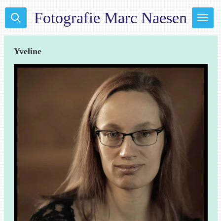
Ga
Fotografie Marc Naesen
direct
naar
de
Yveline
hoofdinhoud