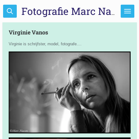
Ga
Fotografie Marc Naesen
direct
naar
de
Virginie Vanos
hoofdinhoud
Virginie is schrijfster, model, fotografe....