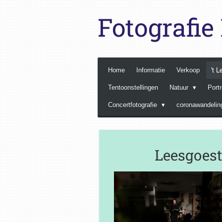
Ga
Fotografi
direct
naar
de
hoofdinhoud
Home
Informatie
Verkoop
't 
Tentoonstellingen
Natuur
Port
Concertfotografie
coronawandelin
Leesgoest