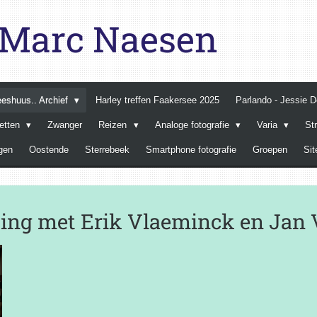
e Marc Naesen
Leeshuus.. Archief
Harley treffen Faakersee 2025
Parlando - Jessie 
retten
Zwanger
Reizen
Analoge fotografie
Varia
St
gen
Oostende
Sterrebeek
Smartphone fotografie
Groepen
Si
ing met Erik Vlaeminck en Jan