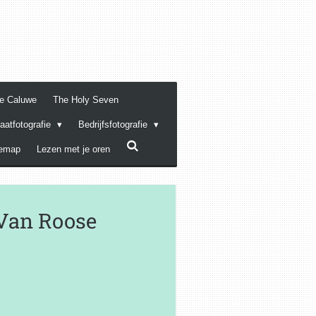
De Caluwe
The Holy Seven
raatfotografie
Bedrijfsfotografie
temap
Lezen met je oren
 Van Roose